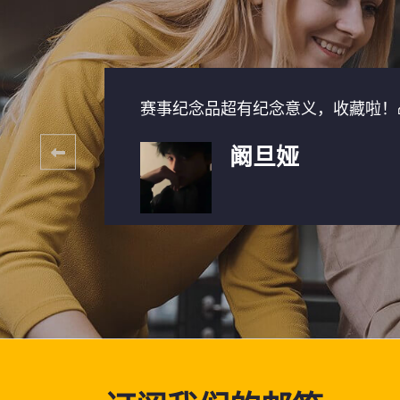
！💸
赛事纪念品超有纪念意义，收藏啦！
阚旦娅