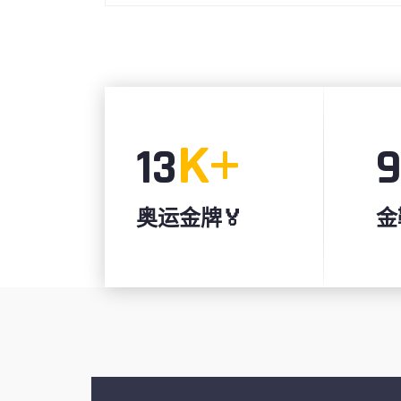
K+
13
奥运金牌🏅
金