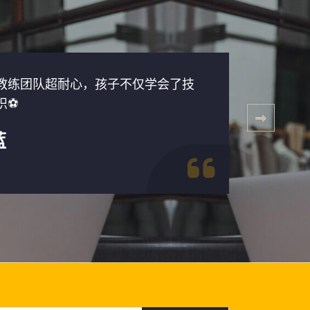
教练团队超耐心，孩子不仅学会了技
这个
识⚽
力！
蓝