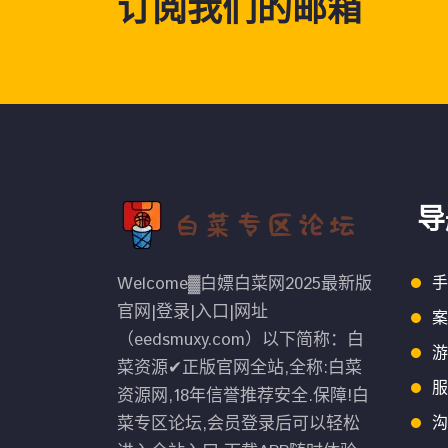
订阅我们的邮箱
导
Welcome▓白嫖白菜网2025最新版
手
官网|登录|入口|网址
案
（eedsmuxy.com）以下简称：白
游
菜资源✔正版官网全站,全称:白菜
服
资源网,18年信誉推荐安全.保障!白
菜专区论坛,会员登录后可以轻松
沟