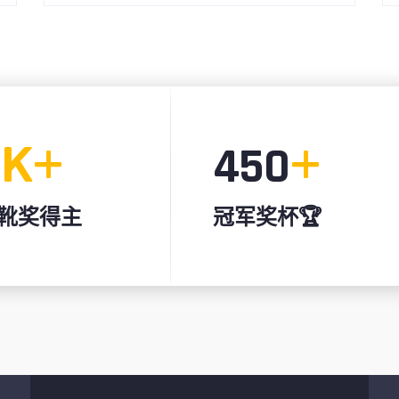
K+
+
9
450
靴奖得主
冠军奖杯🏆