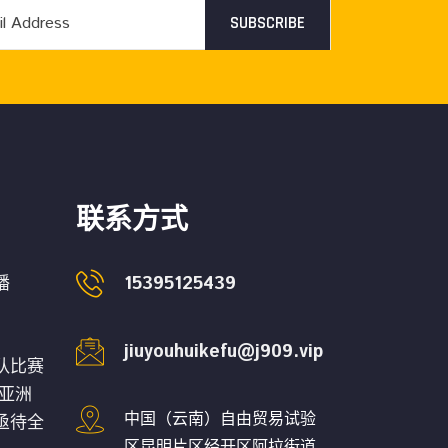
SUBSCRIBE
联系方式
15395125439
播
jiuyouhuikefu@j909.vip
队比赛
足亚洲
中国（云南）自由贸易试验
亟待全
区昆明片区经开区阿拉街道