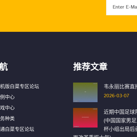
航
推荐文章
机版白菜专区论坛
韦永丽比赛直
2026-03-07
例中心
戏中心
近期中国足球
务种类
(中国国家男
杯小组出局后
通白菜专区论坛