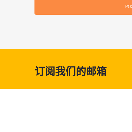
PO
订阅我们的邮箱