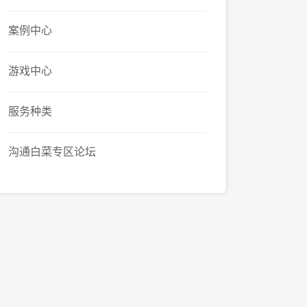
案例中心
游戏中心
服务种类
沟通白菜专区论坛