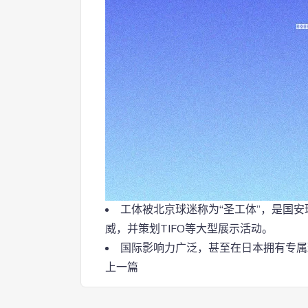
工体被北京球迷称为“圣工体”，是国安
威，并策划TIFO等大型展示活动。
国际影响力广泛，甚至在日本拥有专属
上一篇