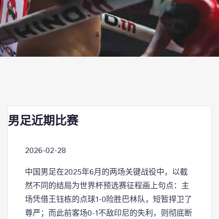
男足近期比赛
2026-02-28
中国男足在2025年6月的两场关键战役中，以截
然不同的结局为世界杯预选赛征程画上句点：主
场凭借王钰栋的点球1-0险胜巴林队，短暂捍卫了
尊严；而此前客场0-1不敌印尼的失利，则彻底断