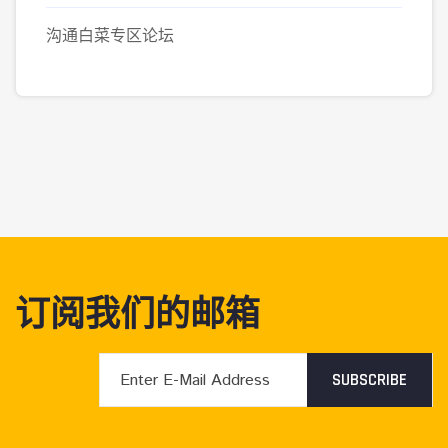
沟通白菜专区论坛
订阅我们的邮箱
SUBSCRIBE