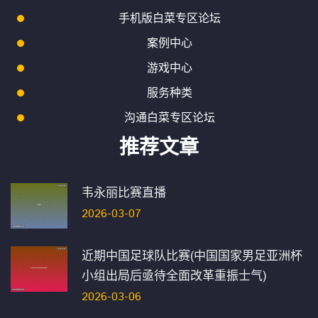
手机版白菜专区论坛
案例中心
游戏中心
服务种类
沟通白菜专区论坛
推荐文章
韦永丽比赛直播
2026-03-07
近期中国足球队比赛(中国国家男足亚洲杯
小组出局后亟待全面改革重振士气)
2026-03-06