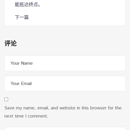
能抵达终点。
下一篇
评论
Save my name, email, and website in this browser for the
next time I comment.